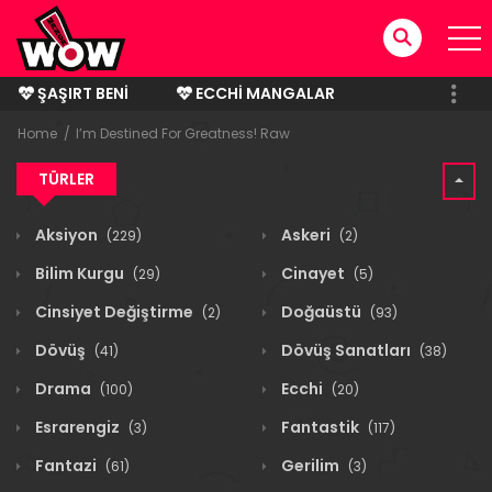
ŞAŞIRT BENI
ECCHI MANGALAR
BITMIŞ MANGALAR
Home
I’m Destined For Greatness! Raw
TÜRLER
Aksiyon
Askeri
(229)
(2)
Bilim Kurgu
Cinayet
(29)
(5)
Cinsiyet Değiştirme
Doğaüstü
(2)
(93)
Dövüş
Dövüş Sanatları
(41)
(38)
Drama
Ecchi
(100)
(20)
Esrarengiz
Fantastik
(3)
(117)
Fantazi
Gerilim
(61)
(3)