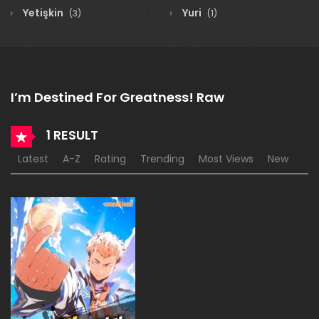
Yetişkin
Yuri
(3)
(1)
I’m Destined For Greatness! Raw
1 RESULT
Latest
A-Z
Rating
Trending
Most Views
New