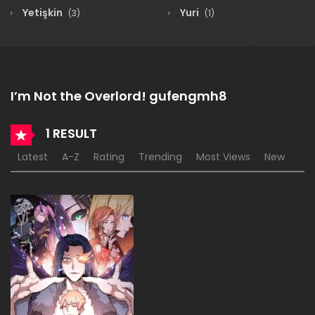
Yetişkin
Yuri
(3)
(1)
I’m Not the Overlord! gufengmh8
1 RESULT
Latest
A-Z
Rating
Trending
Most Views
New