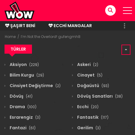
ŞAŞIRT BENI
ECCHI MANGALAR
BITMIŞ MANGALAR
Home
I’m Not the Overlord! gufengmh8
TÜRLER
Aksiyon
Askeri
(229)
(2)
Bilim Kurgu
Cinayet
(29)
(5)
Cinsiyet Değiştirme
Doğaüstü
(2)
(93)
Dövüş
Dövüş Sanatları
(41)
(38)
Drama
Ecchi
(100)
(20)
Esrarengiz
Fantastik
(3)
(117)
Fantazi
Gerilim
(61)
(3)