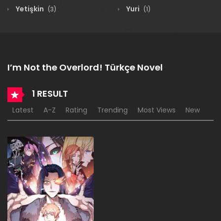
Yetişkin
Yuri
(3)
(1)
I’m Not the Overlord! Türkçe Novel
1 RESULT
Latest
A-Z
Rating
Trending
Most Views
New