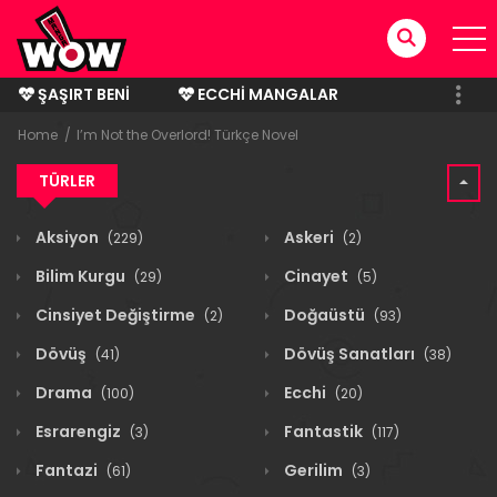
ŞAŞIRT BENI
ECCHI MANGALAR
BITMIŞ MANGALAR
Home
I’m Not the Overlord! Türkçe Novel
TÜRLER
Aksiyon
Askeri
(229)
(2)
Bilim Kurgu
Cinayet
(29)
(5)
Cinsiyet Değiştirme
Doğaüstü
(2)
(93)
Dövüş
Dövüş Sanatları
(41)
(38)
Drama
Ecchi
(100)
(20)
Esrarengiz
Fantastik
(3)
(117)
Fantazi
Gerilim
(61)
(3)