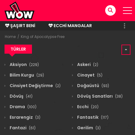
ŞAŞIRT BENI
ECCHI MANGALAR
BITMIŞ MANGALAR
Home
King of Apocalypse Free
TÜRLER
Aksiyon
Askeri
(229)
(2)
Bilim Kurgu
Cinayet
(29)
(5)
Cinsiyet Değiştirme
Doğaüstü
(2)
(93)
Dövüş
Dövüş Sanatları
(41)
(38)
Drama
Ecchi
(100)
(20)
Esrarengiz
Fantastik
(3)
(117)
Fantazi
Gerilim
(61)
(3)