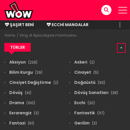
ŞAŞIRT BENI
ECCHI MANGALAR
BITMIŞ MANGALAR
Home
King of Apocalypse manhuaniu
TÜRLER
Aksiyon
Askeri
(229)
(2)
Bilim Kurgu
Cinayet
(29)
(5)
Cinsiyet Değiştirme
Doğaüstü
(2)
(93)
Dövüş
Dövüş Sanatları
(41)
(38)
Drama
Ecchi
(100)
(20)
Esrarengiz
Fantastik
(3)
(117)
Fantazi
Gerilim
(61)
(3)