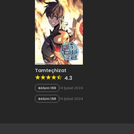
Tamteçhizat
4.3
Bölüm 169
14 Şubat 2024
Bölüm 168
14 Şubat 2024