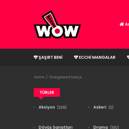
An
ŞAŞIRT BENI
ECCHI MANGALAR
Home
Overgeared türkçe
TÜRLER
Aksiyon
Askeri
(229)
(2)
Dövüş Sanatları
Drama
(100)