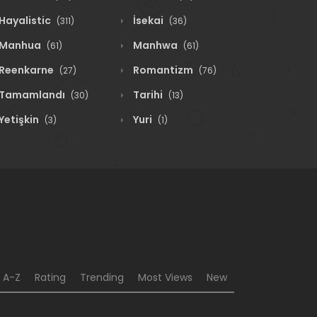
Hayalistic
İsekai
(311)
(36)
Manhua
Manhwa
(61)
(61)
Reenkarne
Romantizm
(27)
(76)
Tamamlandı
Tarihi
(30)
(13)
Yetişkin
Yuri
(3)
(1)
A-Z
Rating
Trending
Most Views
New