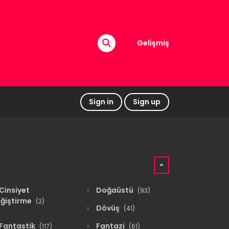
Gelişmiş
Sign in
Sign up
Cinsiyet
Doğaüstü
(93)
ğiştirme
(2)
Dövüş
(41)
Fantastik
Fantazi
(117)
(61)