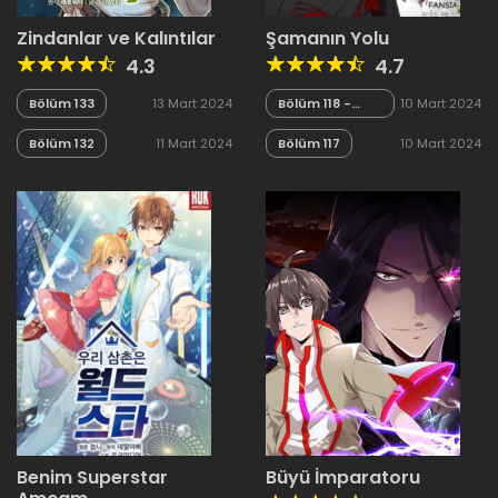
Zindanlar ve Kalıntılar
Şamanın Yolu
4.3
4.7
Bölüm 133
13 Mart 2024
Bölüm 118 -
10 Mart 2024
Sezon Finali
Bölüm 132
11 Mart 2024
Bölüm 117
10 Mart 2024
Benim Superstar
Büyü İmparatoru