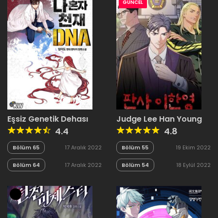
GÜNCEL
Eşsiz Genetik Dehası
Judge Lee Han Young
4.4
4.8
Bölüm 65
17 Aralık 2022
Bölüm 55
19 Ekim 2022
Bölüm 64
17 Aralık 2022
Bölüm 54
18 Eylül 2022