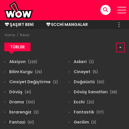
ŞAŞIRT BENI
ECCHI MANGALAR
BITMIŞ MANGALAR
Home
Read
TÜRLER
Aksiyon
Askeri
(229)
(2)
Bilim Kurgu
Cinayet
(29)
(5)
Cinsiyet Değiştirme
Doğaüstü
(2)
(93)
Dövüş
Dövüş Sanatları
(41)
(38)
Drama
Ecchi
(100)
(20)
Esrarengiz
Fantastik
(3)
(117)
Fantazi
Gerilim
(61)
(3)