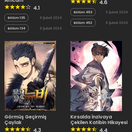
Amcam
4.6
4.1
Bölüm 453
5 Şubat 2024
Bölüm 135
9 Şubat 2024
Bölüm 452
5 Şubat 2024
Bölüm 134
9 Şubat 2024
Görmüş Geçirmiş
Kırsalda İnzivaya
Çaylak
Çekilen Katibin Hikayesi
4.3
4.4