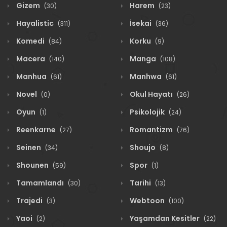
Gizem
Harem
(30)
(23)
Hayalistic
İsekai
(311)
(36)
Komedi
Korku
(84)
(9)
Macera
Manga
(140)
(108)
Manhua
Manhwa
(61)
(61)
Novel
Okul Hayatı
(0)
(26)
Oyun
Psikolojik
(1)
(24)
Reenkarne
Romantizm
(27)
(76)
Seinen
Shoujo
(34)
(8)
Shounen
Spor
(59)
(1)
Tamamlandı
Tarihi
(30)
(13)
Trajedi
Webtoon
(3)
(100)
Yaoi
Yaşamdan Kesitler
(2)
(22)