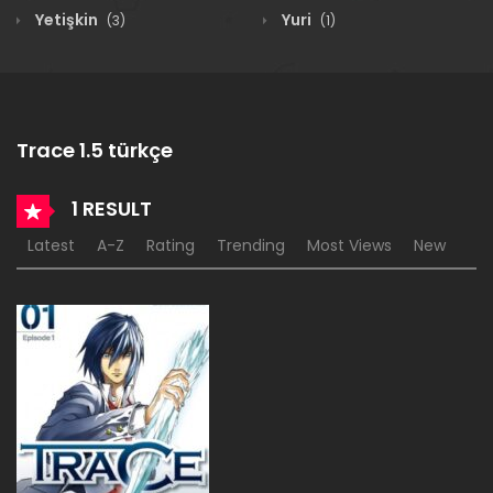
Yetişkin
Yuri
(3)
(1)
Trace 1.5 türkçe
1 RESULT
Latest
A-Z
Rating
Trending
Most Views
New