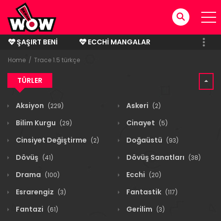
ŞAŞIRT BENI
ECCHI MANGALAR
BITMIŞ MANGALAR
Home
Trace 1.5 türkçe
TÜRLER
Aksiyon
Askeri
(229)
(2)
Bilim Kurgu
Cinayet
(29)
(5)
Cinsiyet Değiştirme
Doğaüstü
(2)
(93)
Dövüş
Dövüş Sanatları
(41)
(38)
Drama
Ecchi
(100)
(20)
Esrarengiz
Fantastik
(3)
(117)
Fantazi
Gerilim
(61)
(3)