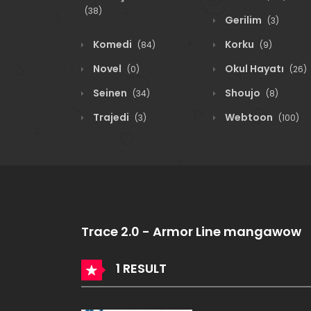
(38)
Gerilim
(3)
Komedi
Korku
(84)
(9)
Novel
Okul Hayatı
(0)
(26)
Seinen
Shoujo
(34)
(8)
Trajedi
Webtoon
(3)
(100)
Trace 2.0 - Armor Line mangawow
1 RESULT