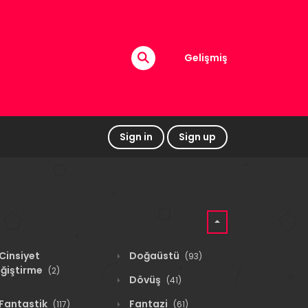
Gelişmiş
Sign in
Sign up
Cinsiyet
Doğaüstü
(93)
ğiştirme
(2)
Dövüş
(41)
Fantastik
Fantazi
(117)
(61)