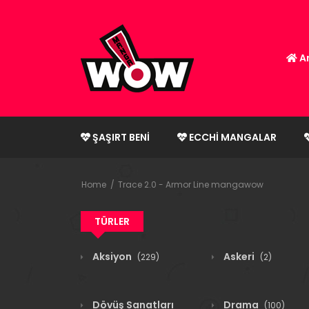
An
ŞAŞIRT BENI
ECCHI MANGALAR
Home
Trace 2.0 - Armor Line mangawow
TÜRLER
Aksiyon
Askeri
(229)
(2)
Dövüş Sanatları
Drama
(100)