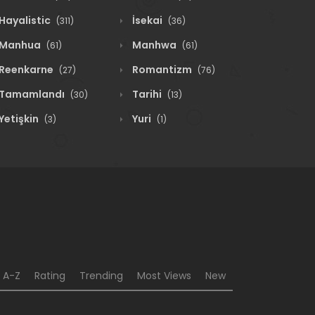
Hayalistic
İsekai
(311)
(36)
Manhua
Manhwa
(61)
(61)
Reenkarne
Romantizm
(27)
(76)
Tamamlandı
Tarihi
(30)
(13)
Yetişkin
Yuri
(3)
(1)
A-Z
Rating
Trending
Most Views
New