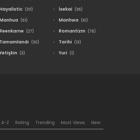
Hayalistic
İsekai
(311)
(36)
Manhua
Manhwa
(61)
(61)
Reenkarne
Romantizm
(27)
(76)
Tamamlandı
Tarihi
(30)
(13)
Yetişkin
Yuri
(3)
(1)
A-Z
Rating
Trending
Most Views
New