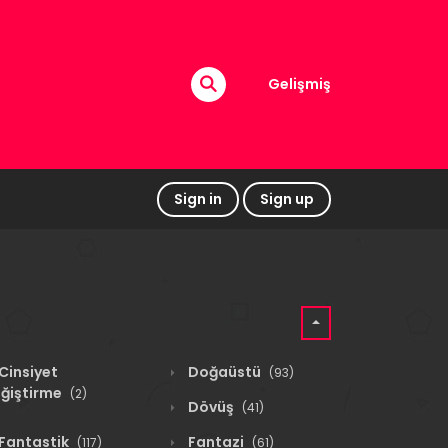
Gelişmiş
Sign in
Sign up
Cinsiyet
Doğaüstü
(93)
ğiştirme
(2)
Dövüş
(41)
Fantastik
Fantazi
(117)
(61)