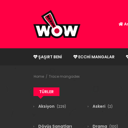
An
ŞAŞIRT BENI
ECCHI MANGALAR
Home
Trace mangadex
TÜRLER
Aksiyon
Askeri
(229)
(2)
Dövüş Sanatları
Drama
(100)