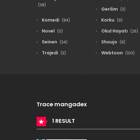
(38)
Gerilim
(3)
Komedi
Korku
(84)
(9)
Novel
Okul Hayatı
(0)
(26)
Seinen
Shoujo
(34)
(8)
Trajedi
Webtoon
(3)
(100)
Trace mangadex
1 RESULT