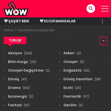
ŞAŞIRT BENI
ECCHI MANGALAR
BITMIŞ MANGALAR
Home
Trace türkçe manga oku
TÜRLER
Aksiyon
Askeri
(229)
(2)
Bilim Kurgu
Cinayet
(29)
(5)
Cinsiyet Değiştirme
Doğaüstü
(2)
(93)
Dövüş
Dövüş Sanatları
(41)
(38)
Drama
Ecchi
(100)
(20)
Esrarengiz
Fantastik
(3)
(117)
Fantazi
Gerilim
(61)
(3)