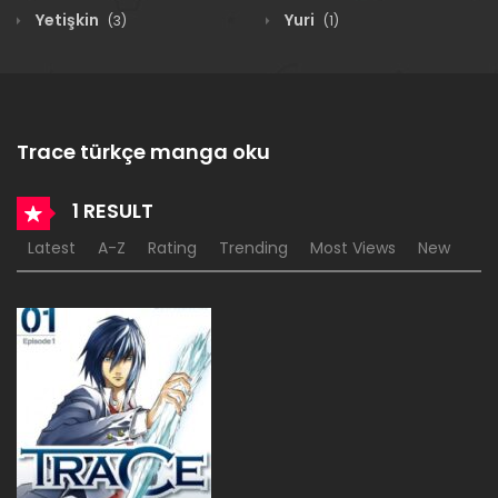
Yetişkin
Yuri
(3)
(1)
Trace türkçe manga oku
1 RESULT
Latest
A-Z
Rating
Trending
Most Views
New