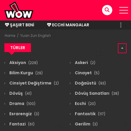
ŞAŞIRT BENI
ECCHI MANGALAR
BITMIŞ MANGALAR
Home
Yuan Zun English
TÜRLER
Aksiyon
Askeri
(229)
(2)
Bilim Kurgu
Cinayet
(29)
(5)
Cinsiyet Değiştirme
Doğaüstü
(2)
(93)
Dövüş
Dövüş Sanatları
(41)
(38)
Drama
Ecchi
(100)
(20)
Esrarengiz
Fantastik
(3)
(117)
Fantazi
Gerilim
(61)
(3)