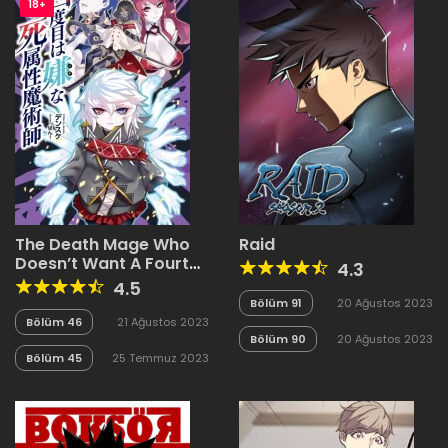
18+
The Death Mage Who
Raid
Doesn’t Want A Fourth
4.3
Time
4.5
Bölüm 91
20 Ağustos 2023
Bölüm 46
21 Ağustos 2023
Bölüm 90
20 Ağustos 2023
Bölüm 45
25 Temmuz 2023