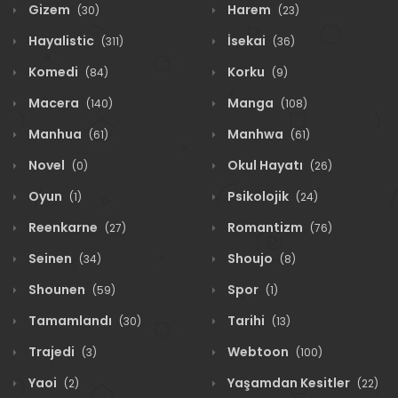
Gizem
Harem
(30)
(23)
Hayalistic
İsekai
(311)
(36)
Komedi
Korku
(84)
(9)
Macera
Manga
(140)
(108)
Manhua
Manhwa
(61)
(61)
Novel
Okul Hayatı
(0)
(26)
Oyun
Psikolojik
(1)
(24)
Reenkarne
Romantizm
(27)
(76)
Seinen
Shoujo
(34)
(8)
Shounen
Spor
(59)
(1)
Tamamlandı
Tarihi
(30)
(13)
Trajedi
Webtoon
(3)
(100)
Yaoi
Yaşamdan Kesitler
(2)
(22)