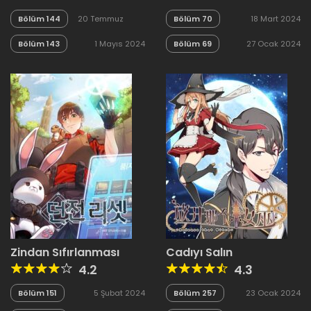
Bölüm 144
20 Temmuz
Bölüm 70
18 Mart 2024
2024
Bölüm 143
1 Mayıs 2024
Bölüm 69
27 Ocak 2024
Zindan Sıfırlanması
Cadıyı Salın
4.2
4.3
Bölüm 151
5 Şubat 2024
Bölüm 257
23 Ocak 2024