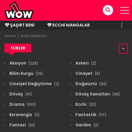
ŞAŞIRT BENI
ECCHI MANGALAR
BITMIŞ MANGALAR
Home
Anka Webtoon
TÜRLER
Aksiyon
Askeri
(229)
(2)
Bilim Kurgu
Cinayet
(29)
(5)
Cinsiyet Değiştirme
Doğaüstü
(2)
(93)
Dövüş
Dövüş Sanatları
(41)
(38)
Drama
Ecchi
(100)
(20)
Esrarengiz
Fantastik
(3)
(117)
Fantazi
Gerilim
(61)
(3)