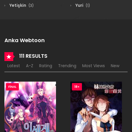
Yetişkin
Yuri
(3)
(1)
Anka Webtoon
111 RESULTS
Latest
A-Z
Rating
Trending
Most Views
New
FINAL
18+