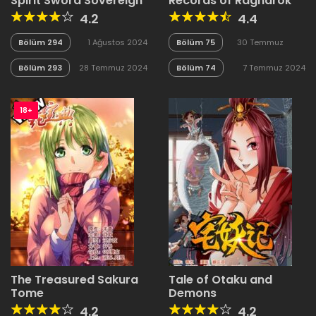
Spirit Sword Sovereign
Records of Ragnarok
4.2
4.4
Bölüm 294
1 Ağustos 2024
Bölüm 75
30 Temmuz
2024
Bölüm 293
28 Temmuz 2024
Bölüm 74
7 Temmuz 2024
18+
The Treasured Sakura
Tale of Otaku and
Tome
Demons
4.2
4.2