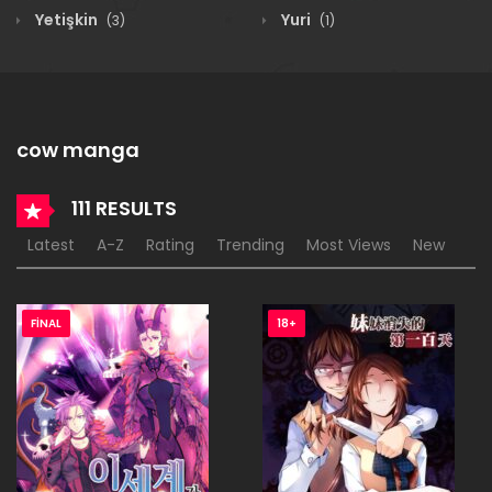
Yetişkin
Yuri
(3)
(1)
cow manga
111 RESULTS
Latest
A-Z
Rating
Trending
Most Views
New
FINAL
18+