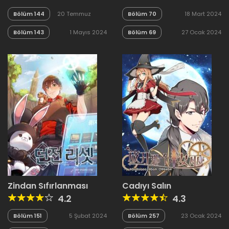
Bölüm 144
20 Temmuz
Bölüm 70
18 Mart 2024
2024
Bölüm 143
1 Mayıs 2024
Bölüm 69
27 Ocak 2024
Zindan Sıfırlanması
Cadıyı Salın
4.2
4.3
Bölüm 151
5 Şubat 2024
Bölüm 257
23 Ocak 2024