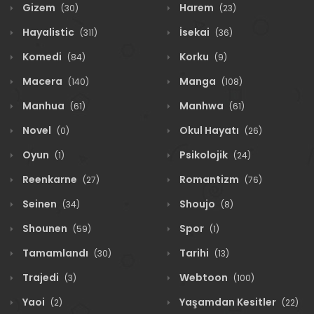
Gizem
Harem
(30)
(23)
Hayalistic
İsekai
(311)
(36)
Komedi
Korku
(84)
(9)
Macera
Manga
(140)
(108)
Manhua
Manhwa
(61)
(61)
Novel
Okul Hayatı
(0)
(26)
Oyun
Psikolojik
(1)
(24)
Reenkarne
Romantizm
(27)
(76)
Seinen
Shoujo
(34)
(8)
Shounen
Spor
(59)
(1)
Tamamlandı
Tarihi
(30)
(13)
Trajedi
Webtoon
(3)
(100)
Yaoi
Yaşamdan Kesitler
(2)
(22)