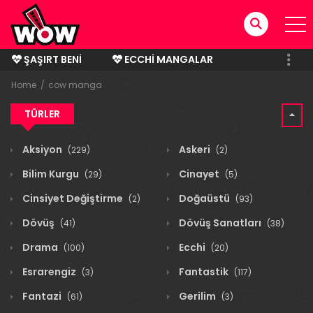
ŞAŞIRT BENI
ECCHI MANGALAR
BITMIŞ MANGALAR
Home
cow manga
TÜRLER
Aksiyon
Askeri
(229)
(2)
Bilim Kurgu
Cinayet
(29)
(5)
Cinsiyet Değiştirme
Doğaüstü
(2)
(93)
Dövüş
Dövüş Sanatları
(41)
(38)
Drama
Ecchi
(100)
(20)
Esrarengiz
Fantastik
(3)
(117)
Fantazi
Gerilim
(61)
(3)