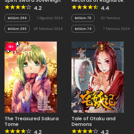
Spirit Sword Sovereign
Records of Ragnarok
4.2
4.4
Bölüm 294
1 Ağustos 2024
Bölüm 75
30 Temmuz
2024
Bölüm 293
28 Temmuz 2024
Bölüm 74
7 Temmuz 2024
18+
The Treasured Sakura
Tale of Otaku and
Tome
Demons
4.2
4.2