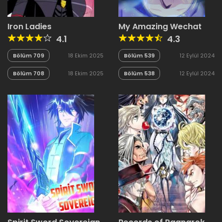
Iron Ladies
My Amazing Wechat
4.1
4.3
Bölüm 709
18 Ekim 2025
Bölüm 539
12 Eylül 2024
Bölüm 708
18 Ekim 2025
Bölüm 538
12 Eylül 2024