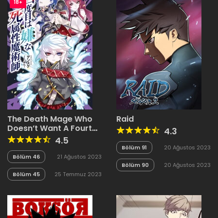
18+
The Death Mage Who
Raid
Doesn’t Want A Fourth
4.3
Time
4.5
Bölüm 91
20 Ağustos 2023
Bölüm 46
21 Ağustos 2023
Bölüm 90
20 Ağustos 2023
Bölüm 45
25 Temmuz 2023