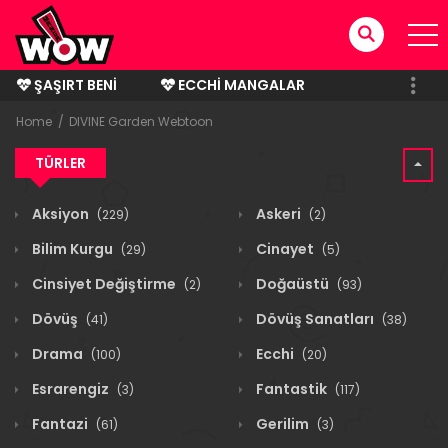
ŞAŞIRT BENI
ECCHI MANGALAR
BITMIŞ MANGALAR
Home
DIVINE Garden Webtoon
TÜRLER
Aksiyon
Askeri
(229)
(2)
Bilim Kurgu
Cinayet
(29)
(5)
Cinsiyet Değiştirme
Doğaüstü
(2)
(93)
Dövüş
Dövüş Sanatları
(41)
(38)
Drama
Ecchi
(100)
(20)
Esrarengiz
Fantastik
(3)
(117)
Fantazi
Gerilim
(61)
(3)