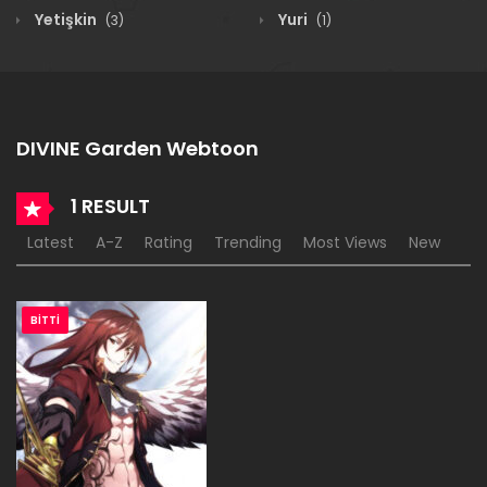
Yetişkin
Yuri
(3)
(1)
DIVINE Garden Webtoon
1 RESULT
Latest
A-Z
Rating
Trending
Most Views
New
BITTI