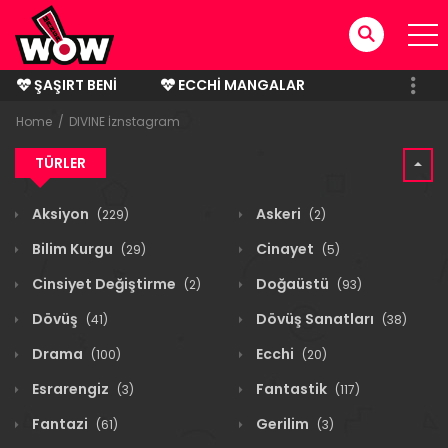
ŞAŞIRT BENI
ECCHI MANGALAR
BITMIŞ MANGALAR
Home
DIVINE İznstagram
TÜRLER
Aksiyon
Askeri
(229)
(2)
Bilim Kurgu
Cinayet
(29)
(5)
Cinsiyet Değiştirme
Doğaüstü
(2)
(93)
Dövüş
Dövüş Sanatları
(41)
(38)
Drama
Ecchi
(100)
(20)
Esrarengiz
Fantastik
(3)
(117)
Fantazi
Gerilim
(61)
(3)