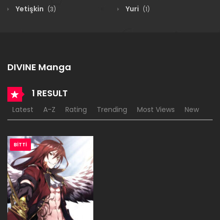
Yetişkin
Yuri
(3)
(1)
DIVINE Manga
1 RESULT
Latest
A-Z
Rating
Trending
Most Views
New
BITTI