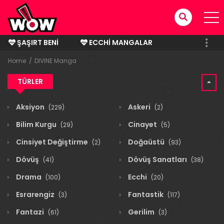
ŞAŞIRT BENI
ECCHI MANGALAR
BITMIŞ MANGALAR
Home
DIVINE Manga
TÜRLER
Aksiyon
Askeri
(229)
(2)
Bilim Kurgu
Cinayet
(29)
(5)
Cinsiyet Değiştirme
Doğaüstü
(2)
(93)
Dövüş
Dövüş Sanatları
(41)
(38)
Drama
Ecchi
(100)
(20)
Esrarengiz
Fantastik
(3)
(117)
Fantazi
Gerilim
(61)
(3)