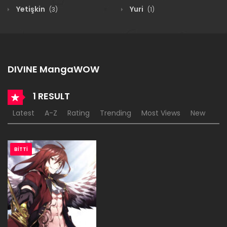
Yetişkin
Yuri
(3)
(1)
DIVINE MangaWOW
1 RESULT
Latest
A-Z
Rating
Trending
Most Views
New
BITTI