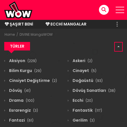
ŞAŞIRT BENI
ECCHI MANGALAR
BITMIŞ MANGALAR
Home
DIVINE MangaWOW
TÜRLER
Aksiyon
Askeri
(229)
(2)
Bilim Kurgu
Cinayet
(29)
(5)
Cinsiyet Değiştirme
Doğaüstü
(2)
(93)
Dövüş
Dövüş Sanatları
(41)
(38)
Drama
Ecchi
(100)
(20)
Esrarengiz
Fantastik
(3)
(117)
Fantazi
Gerilim
(61)
(3)