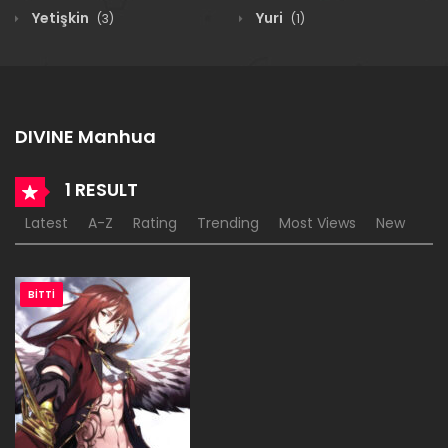
Yetişkin
Yuri
(3)
(1)
DIVINE Manhua
1 RESULT
Latest
A-Z
Rating
Trending
Most Views
New
BITTI