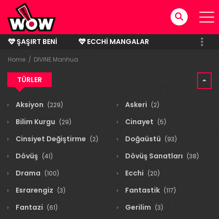
ŞAŞIRT BENI
ECCHI MANGALAR
BITMIŞ MANGALAR
Home
DIVINE Manhua
TÜRLER
Aksiyon
Askeri
(229)
(2)
Bilim Kurgu
Cinayet
(29)
(5)
Cinsiyet Değiştirme
Doğaüstü
(2)
(93)
Dövüş
Dövüş Sanatları
(41)
(38)
Drama
Ecchi
(100)
(20)
Esrarengiz
Fantastik
(3)
(117)
Fantazi
Gerilim
(61)
(3)