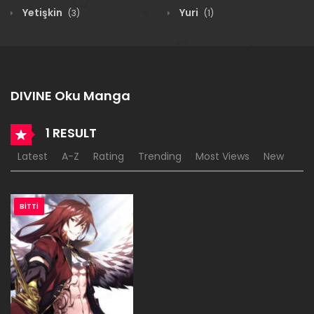
Yetişkin
Yuri
(3)
(1)
DIVINE Oku Manga
1 RESULT
Latest
A-Z
Rating
Trending
Most Views
New
BITTI