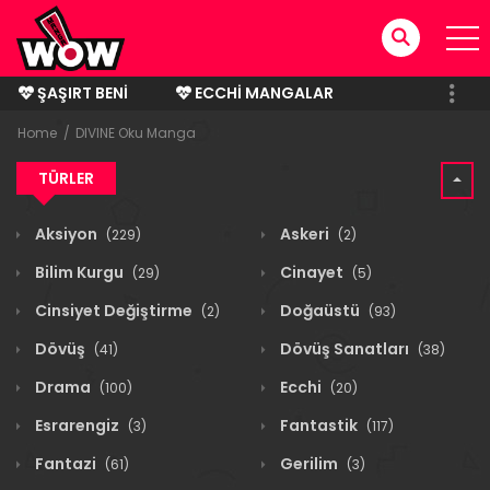
ŞAŞIRT BENI
ECCHI MANGALAR
BITMIŞ MANGALAR
Home
DIVINE Oku Manga
TÜRLER
Aksiyon
Askeri
(229)
(2)
Bilim Kurgu
Cinayet
(29)
(5)
Cinsiyet Değiştirme
Doğaüstü
(2)
(93)
Dövüş
Dövüş Sanatları
(41)
(38)
Drama
Ecchi
(100)
(20)
Esrarengiz
Fantastik
(3)
(117)
Fantazi
Gerilim
(61)
(3)