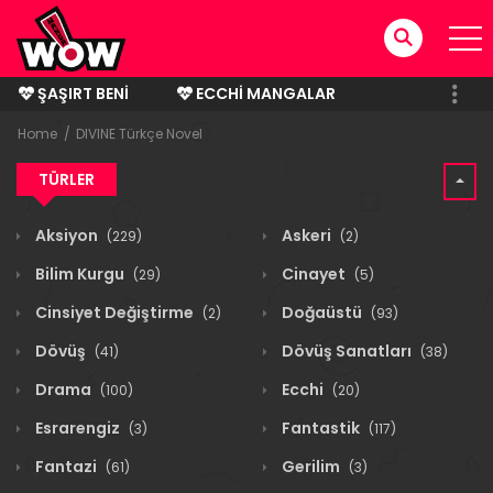
ŞAŞIRT BENI
ECCHI MANGALAR
BITMIŞ MANGALAR
Home
DIVINE Türkçe Novel
TÜRLER
Aksiyon
Askeri
(229)
(2)
Bilim Kurgu
Cinayet
(29)
(5)
Cinsiyet Değiştirme
Doğaüstü
(2)
(93)
Dövüş
Dövüş Sanatları
(41)
(38)
Drama
Ecchi
(100)
(20)
Esrarengiz
Fantastik
(3)
(117)
Fantazi
Gerilim
(61)
(3)