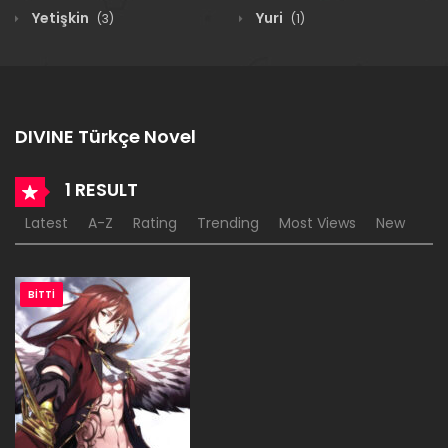
Yetişkin
Yuri
(3)
(1)
DIVINE Türkçe Novel
1 RESULT
Latest
A-Z
Rating
Trending
Most Views
New
BITTI