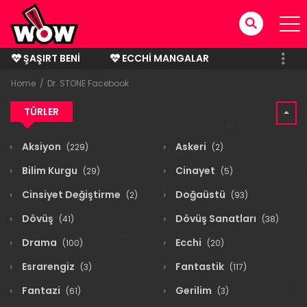
ŞAŞIRT BENI
ECCHI MANGALAR
BITMIŞ MANGALAR
Home
Dr. STONE Facebook
TÜRLER
Aksiyon
Askeri
(229)
(2)
Bilim Kurgu
Cinayet
(29)
(5)
Cinsiyet Değiştirme
Doğaüstü
(2)
(93)
Dövüş
Dövüş Sanatları
(41)
(38)
Drama
Ecchi
(100)
(20)
Esrarengiz
Fantastik
(3)
(117)
Fantazi
Gerilim
(61)
(3)