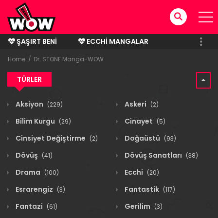
ŞAŞIRT BENI
ECCHI MANGALAR
BITMIŞ MANGALAR
Home
Dr. STONE Manga-WOW
TÜRLER
Aksiyon
Askeri
(229)
(2)
Bilim Kurgu
Cinayet
(29)
(5)
Cinsiyet Değiştirme
Doğaüstü
(2)
(93)
Dövüş
Dövüş Sanatları
(41)
(38)
Drama
Ecchi
(100)
(20)
Esrarengiz
Fantastik
(3)
(117)
Fantazi
Gerilim
(61)
(3)