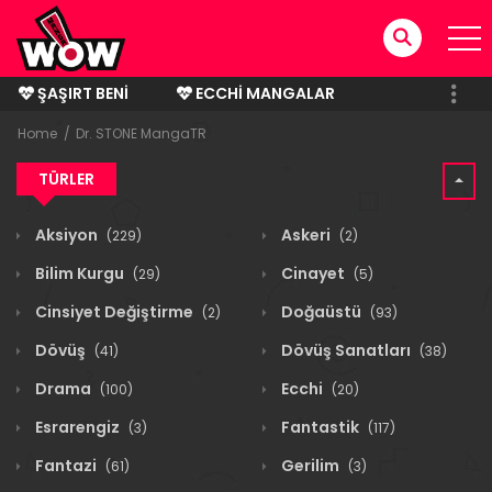
ŞAŞIRT BENI
ECCHI MANGALAR
BITMIŞ MANGALAR
Home
Dr. STONE MangaTR
TÜRLER
Aksiyon
Askeri
(229)
(2)
Bilim Kurgu
Cinayet
(29)
(5)
Cinsiyet Değiştirme
Doğaüstü
(2)
(93)
Dövüş
Dövüş Sanatları
(41)
(38)
Drama
Ecchi
(100)
(20)
Esrarengiz
Fantastik
(3)
(117)
Fantazi
Gerilim
(61)
(3)