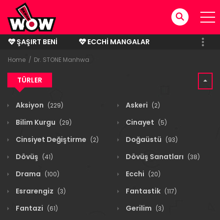
ŞAŞIRT BENI
ECCHI MANGALAR
BITMIŞ MANGALAR
Home
Dr. STONE Manhwa
TÜRLER
Aksiyon
Askeri
(229)
(2)
Bilim Kurgu
Cinayet
(29)
(5)
Cinsiyet Değiştirme
Doğaüstü
(2)
(93)
Dövüş
Dövüş Sanatları
(41)
(38)
Drama
Ecchi
(100)
(20)
Esrarengiz
Fantastik
(3)
(117)
Fantazi
Gerilim
(61)
(3)