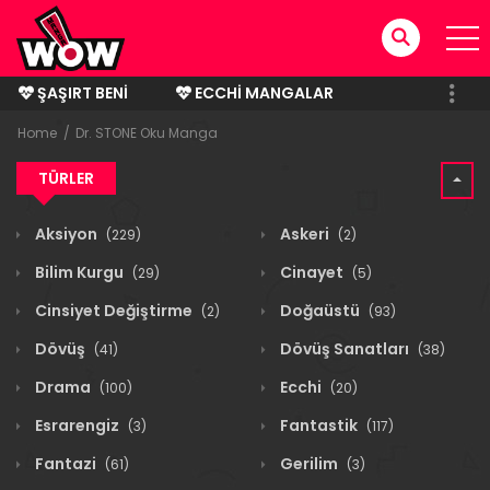
ŞAŞIRT BENI
ECCHI MANGALAR
BITMIŞ MANGALAR
Home
Dr. STONE Oku Manga
TÜRLER
Aksiyon
Askeri
(229)
(2)
Bilim Kurgu
Cinayet
(29)
(5)
Cinsiyet Değiştirme
Doğaüstü
(2)
(93)
Dövüş
Dövüş Sanatları
(41)
(38)
Drama
Ecchi
(100)
(20)
Esrarengiz
Fantastik
(3)
(117)
Fantazi
Gerilim
(61)
(3)