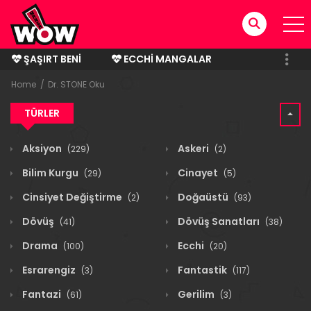
ŞAŞIRT BENI
ECCHI MANGALAR
BITMIŞ MANGALAR
Home
Dr. STONE Oku
TÜRLER
Aksiyon
Askeri
(229)
(2)
Bilim Kurgu
Cinayet
(29)
(5)
Cinsiyet Değiştirme
Doğaüstü
(2)
(93)
Dövüş
Dövüş Sanatları
(41)
(38)
Drama
Ecchi
(100)
(20)
Esrarengiz
Fantastik
(3)
(117)
Fantazi
Gerilim
(61)
(3)