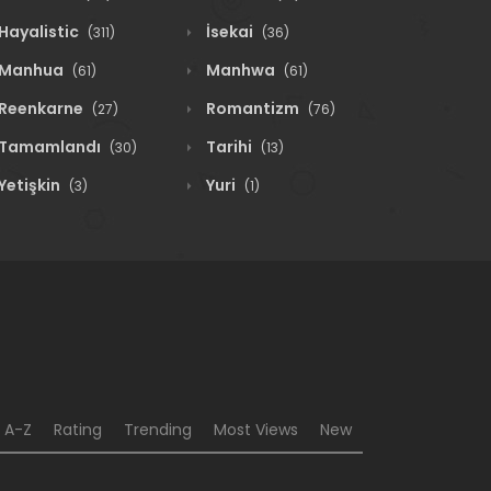
Hayalistic
İsekai
(311)
(36)
Manhua
Manhwa
(61)
(61)
Reenkarne
Romantizm
(27)
(76)
Tamamlandı
Tarihi
(30)
(13)
Yetişkin
Yuri
(3)
(1)
A-Z
Rating
Trending
Most Views
New