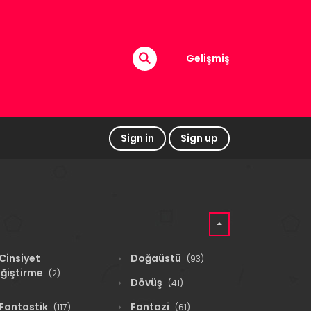
Gelişmiş
Sign in
Sign up
Cinsiyet
Doğaüstü
(93)
ğiştirme
(2)
Dövüş
(41)
Fantastik
Fantazi
(117)
(61)