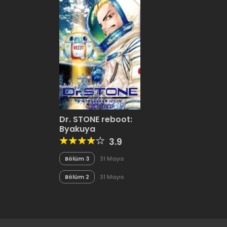
Dr. STONE reboot:
Byakuya
3.9
Bölüm 3
31 Mayıs
2020
Bölüm 2
31 Mayıs
2020