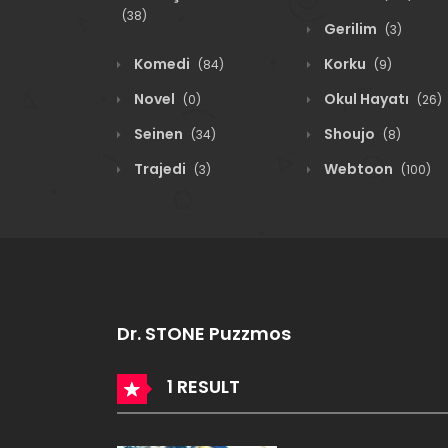
(38)
Gerilim
(3)
Komedi
Korku
(84)
(9)
Novel
Okul Hayatı
(0)
(26)
Seinen
Shoujo
(34)
(8)
Trajedi
Webtoon
(3)
(100)
Dr. STONE Puzzmos
1 RESULT