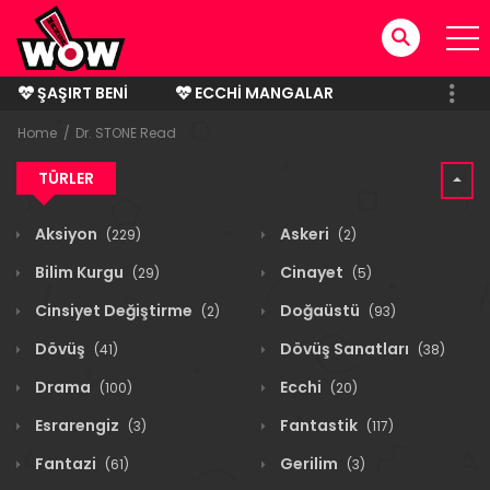
ŞAŞIRT BENI
ECCHI MANGALAR
BITMIŞ MANGALAR
Home
Dr. STONE Read
TÜRLER
Aksiyon
Askeri
(229)
(2)
Bilim Kurgu
Cinayet
(29)
(5)
Cinsiyet Değiştirme
Doğaüstü
(2)
(93)
Dövüş
Dövüş Sanatları
(41)
(38)
Drama
Ecchi
(100)
(20)
Esrarengiz
Fantastik
(3)
(117)
Fantazi
Gerilim
(61)
(3)