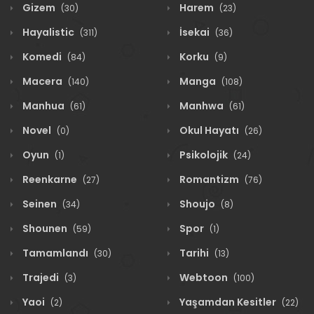
Gizem
Harem
(30)
(23)
Hayalistic
İsekai
(311)
(36)
Komedi
Korku
(84)
(9)
Macera
Manga
(140)
(108)
Manhua
Manhwa
(61)
(61)
Novel
Okul Hayatı
(0)
(26)
Oyun
Psikolojik
(1)
(24)
Reenkarne
Romantizm
(27)
(76)
Seinen
Shoujo
(34)
(8)
Shounen
Spor
(59)
(1)
Tamamlandı
Tarihi
(30)
(13)
Trajedi
Webtoon
(3)
(100)
Yaoi
Yaşamdan Kesitler
(2)
(22)