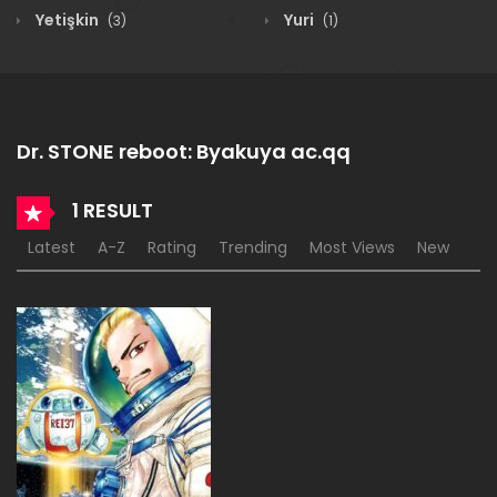
Yetişkin
Yuri
(3)
(1)
Dr. STONE reboot: Byakuya ac.qq
1 RESULT
Latest
A-Z
Rating
Trending
Most Views
New