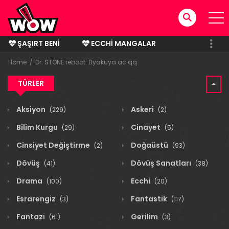
ŞAŞIRT BENI
ECCHI MANGALAR
BITMIŞ MANGALAR
Home
Dr. STONE reboot: Byakuya ac.qq
TÜRLER
Aksiyon
Askeri
(229)
(2)
Bilim Kurgu
Cinayet
(29)
(5)
Cinsiyet Değiştirme
Doğaüstü
(2)
(93)
Dövüş
Dövüş Sanatları
(41)
(38)
Drama
Ecchi
(100)
(20)
Esrarengiz
Fantastik
(3)
(117)
Fantazi
Gerilim
(61)
(3)