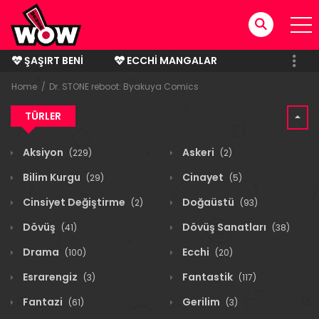
ŞAŞIRT BENI
ECCHI MANGALAR
BITMIŞ MANGALAR
Home
Dr. STONE reboot: Byakuya Comics
TÜRLER
Aksiyon
Askeri
(229)
(2)
Bilim Kurgu
Cinayet
(29)
(5)
Cinsiyet Değiştirme
Doğaüstü
(2)
(93)
Dövüş
Dövüş Sanatları
(41)
(38)
Drama
Ecchi
(100)
(20)
Esrarengiz
Fantastik
(3)
(117)
Fantazi
Gerilim
(61)
(3)