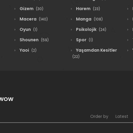
Gizem
Harem
(30)
(23)
Macera
Manga
(140)
(108)
Oyun
Psikolojik
(1)
(24)
Shounen
Spor
(59)
(1)
Yaoi
Yaşamdan Kesitler
(2)
(22)
a-WOW
Order by
Latest