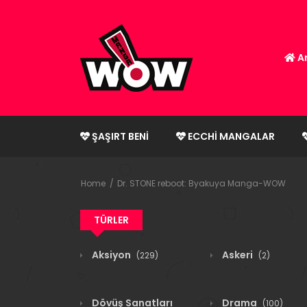
An
ŞAŞIRT BENI
ECCHI MANGALAR
Home
Dr. STONE reboot: Byakuya Manga-WOW
TÜRLER
Aksiyon
Askeri
(229)
(2)
Dövüş Sanatları
Drama
(100)