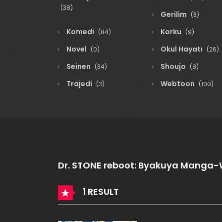
(38)
Gerilim
(3)
Komedi
Korku
(84)
(9)
Novel
Okul Hayatı
(0)
(26)
Seinen
Shoujo
(34)
(8)
Trajedi
Webtoon
(3)
(100)
Dr. STONE reboot: Byakuya Mang
1 RESULT