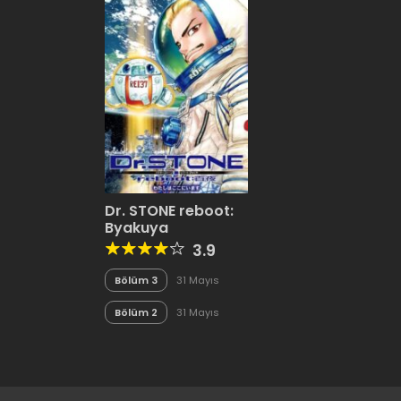
Dr. STONE reboot:
Byakuya
3.9
Bölüm 3
31 Mayıs
2020
Bölüm 2
31 Mayıs
2020