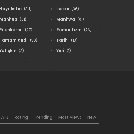
Hayalistic
İsekai
(311)
(36)
Manhua
Manhwa
(61)
(61)
Reenkarne
Romantizm
(27)
(76)
Tamamlandı
Tarihi
(30)
(13)
Yetişkin
Yuri
(3)
(1)
A-Z
Rating
Trending
Most Views
New