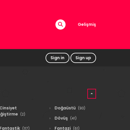
Gelişmiş
Sign in
Sign up
Cinsiyet
Doğaüstü
(93)
ğiştirme
(2)
Dövüş
(41)
Fantastik
Fantazi
(117)
(61)