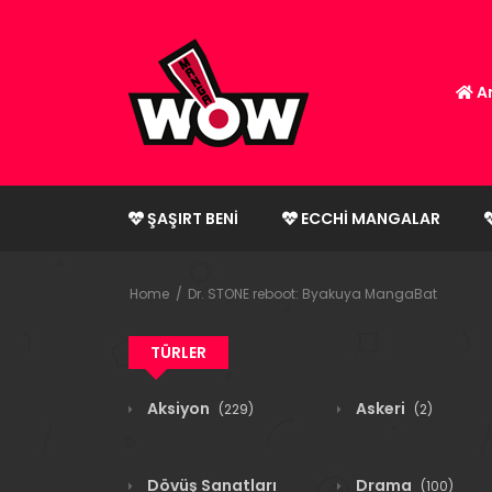
An
ŞAŞIRT BENI
ECCHI MANGALAR
Home
Dr. STONE reboot: Byakuya MangaBat
TÜRLER
Aksiyon
Askeri
(229)
(2)
Dövüş Sanatları
Drama
(100)