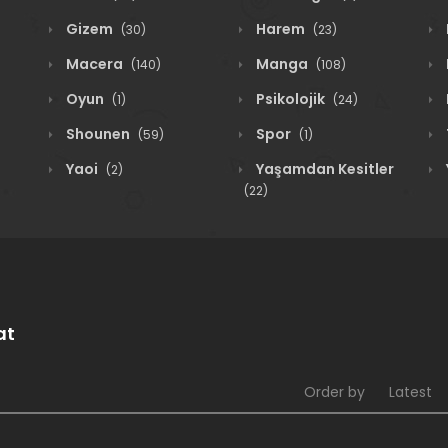
Gizem
Harem
(30)
(23)
Macera
Manga
(140)
(108)
Oyun
Psikolojik
(1)
(24)
Shounen
Spor
(59)
(1)
Yaoi
Yaşamdan Kesitler
(2)
(22)
at
Order by
Latest