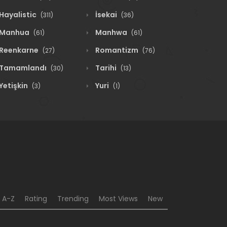
Hayalistic
İsekai
(311)
(36)
Manhua
Manhwa
(61)
(61)
Reenkarne
Romantizm
(27)
(76)
Tamamlandı
Tarihi
(30)
(13)
Yetişkin
Yuri
(3)
(1)
A-Z
Rating
Trending
Most Views
New