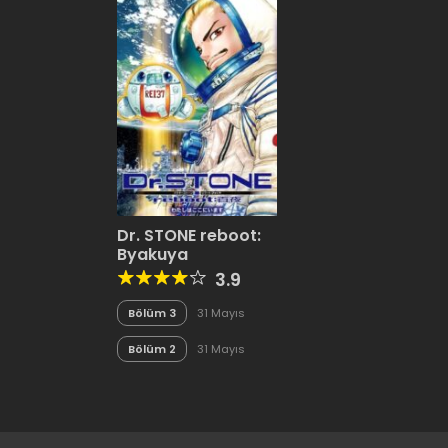
Dr. STONE reboot:
Byakuya
3.9
Bölüm 3
31 Mayıs
2020
Bölüm 2
31 Mayıs
2020