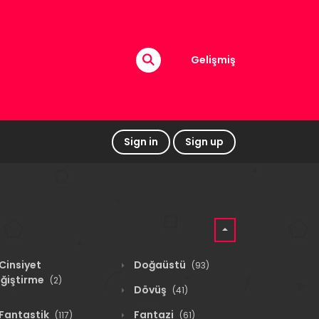
Gelişmiş
Sign in
Sign up
Cinsiyet
Doğaüstü
(93)
ğiştirme
(2)
Dövüş
(41)
Fantastik
Fantazi
(117)
(61)