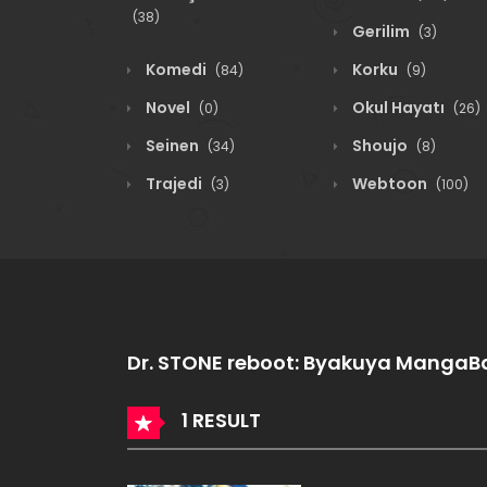
(38)
Gerilim
(3)
Komedi
Korku
(84)
(9)
Novel
Okul Hayatı
(0)
(26)
Seinen
Shoujo
(34)
(8)
Trajedi
Webtoon
(3)
(100)
Dr. STONE reboot: Byakuya MangaB
1 RESULT