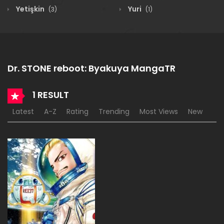
Yetişkin
Yuri
(3)
(1)
Dr. STONE reboot: Byakuya MangaTR
1 RESULT
Latest
A-Z
Rating
Trending
Most Views
New