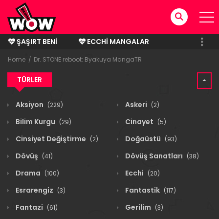
ŞAŞIRT BENI
ECCHI MANGALAR
BITMIŞ MANGALAR
Home
Dr. STONE reboot: Byakuya MangaTR
TÜRLER
Aksiyon
Askeri
(229)
(2)
Bilim Kurgu
Cinayet
(29)
(5)
Cinsiyet Değiştirme
Doğaüstü
(2)
(93)
Dövüş
Dövüş Sanatları
(41)
(38)
Drama
Ecchi
(100)
(20)
Esrarengiz
Fantastik
(3)
(117)
Fantazi
Gerilim
(61)
(3)