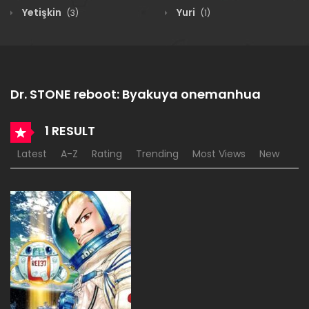
Yetişkin
Yuri
(3)
(1)
Dr. STONE reboot: Byakuya onemanhua
1 RESULT
Latest
A-Z
Rating
Trending
Most Views
New