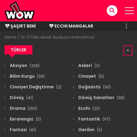
ŞAŞIRT BENI
ECCHI MANGALAR
BITMIŞ MANGALAR
Home
Dr. STONE reboot: Byakuya onemanhua
TÜRLER
Aksiyon
Askeri
(229)
(2)
Bilim Kurgu
Cinayet
(29)
(5)
Cinsiyet Değiştirme
Doğaüstü
(2)
(93)
Dövüş
Dövüş Sanatları
(41)
(38)
Drama
Ecchi
(100)
(20)
Esrarengiz
Fantastik
(3)
(117)
Fantazi
Gerilim
(61)
(3)