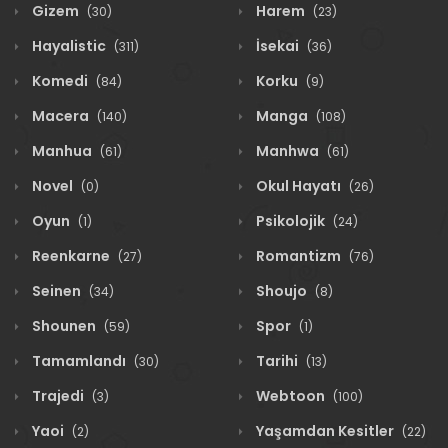
Gizem
Harem
(30)
(23)
Hayalistic
İsekai
(311)
(36)
Komedi
Korku
(84)
(9)
Macera
Manga
(140)
(108)
Manhua
Manhwa
(61)
(61)
Novel
Okul Hayatı
(0)
(26)
Oyun
Psikolojik
(1)
(24)
Reenkarne
Romantizm
(27)
(76)
Seinen
Shoujo
(34)
(8)
Shounen
Spor
(59)
(1)
Tamamlandı
Tarihi
(30)
(13)
Trajedi
Webtoon
(3)
(100)
Yaoi
Yaşamdan Kesitler
(2)
(22)