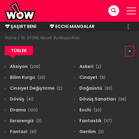
ŞAŞIRT BENI
ECCHI MANGALAR
BITMIŞ MANGALAR
Home
Dr. STONE reboot: Byakuya Raw
TÜRLER
Aksiyon
Askeri
(229)
(2)
Bilim Kurgu
Cinayet
(29)
(5)
Cinsiyet Değiştirme
Doğaüstü
(2)
(93)
Dövüş
Dövüş Sanatları
(41)
(38)
Drama
Ecchi
(100)
(20)
Esrarengiz
Fantastik
(3)
(117)
Fantazi
Gerilim
(61)
(3)