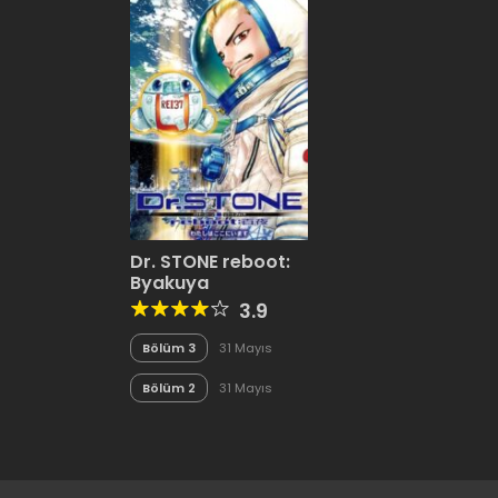
Dr. STONE reboot:
Byakuya
3.9
Bölüm 3
31 Mayıs
2020
Bölüm 2
31 Mayıs
2020