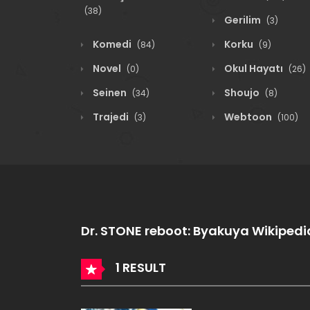
(38)
Gerilim
(3)
Komedi
Korku
(84)
(9)
Novel
Okul Hayatı
(0)
(26)
Seinen
Shoujo
(34)
(8)
Trajedi
Webtoon
(3)
(100)
Dr. STONE reboot: Byakuya Wikipedi
1 RESULT