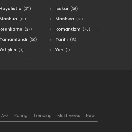
Hayalistic
İsekai
(311)
(36)
Manhua
Manhwa
(61)
(61)
Reenkarne
Romantizm
(27)
(76)
Tamamlandı
Tarihi
(30)
(13)
Yetişkin
Yuri
(3)
(1)
A-Z
Rating
Trending
Most Views
New