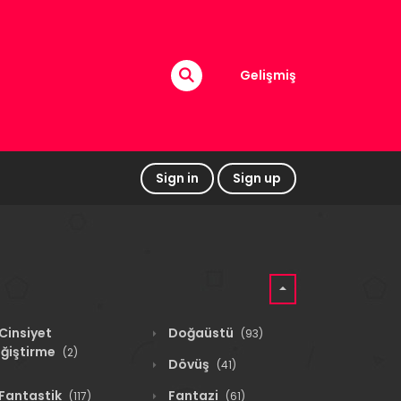
Gelişmiş
Sign in
Sign up
Cinsiyet
Doğaüstü
(93)
ğiştirme
(2)
Dövüş
(41)
Fantastik
Fantazi
(117)
(61)