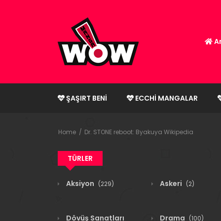
An
ŞAŞIRT BENI
ECCHI MANGALAR
Home
Dr. STONE reboot: Byakuya Wikipedia
TÜRLER
Aksiyon
Askeri
(229)
(2)
Dövüş Sanatları
Drama
(100)