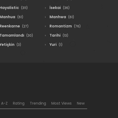
Hayalistic
İsekai
(311)
(36)
Manhua
Manhwa
(61)
(61)
Reenkarne
Romantizm
(27)
(76)
Tamamlandı
Tarihi
(30)
(13)
Yetişkin
Yuri
(3)
(1)
A-Z
Rating
Trending
Most Views
New