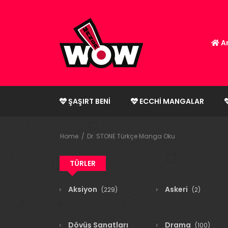
An
ŞAŞIRT BENI
ECCHI MANGALAR
Home
Dr. STONE Türkçe Manga Oku
TÜRLER
Aksiyon
Askeri
(229)
(2)
Dövüş Sanatları
Drama
(100)