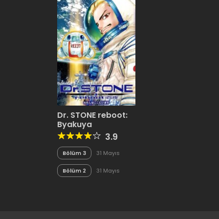
Dr. STONE reboot:
Byakuya
3.9
Bölüm 3
31 Mayıs
2020
Bölüm 2
31 Mayıs
2020