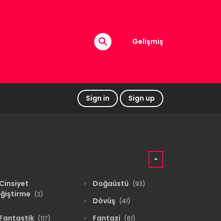
Gelişmiş
Sign in
Sign up
Cinsiyet
Doğaüstü
(93)
ğiştirme
(2)
Dövüş
(41)
Fantastik
Fantazi
(117)
(61)