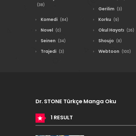
(38)
Gerilim
(3)
Komedi
Korku
(84)
(9)
Novel
Okul Hayatı
(0)
(26)
Seinen
Shoujo
(34)
(8)
Trajedi
Webtoon
(3)
(100)
Dr. STONE Türkçe Manga Oku
1 RESULT