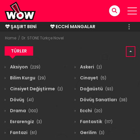
ŞAŞIRT BENI
ECCHI MANGALAR
BITMIŞ MANGALAR
Home
Dr. STONE Türkçe Novel
TÜRLER
Aksiyon
Askeri
(229)
(2)
Bilim Kurgu
Cinayet
(29)
(5)
Cinsiyet Değiştirme
Doğaüstü
(2)
(93)
Dövüş
Dövüş Sanatları
(41)
(38)
Drama
Ecchi
(100)
(20)
Esrarengiz
Fantastik
(3)
(117)
Fantazi
Gerilim
(61)
(3)