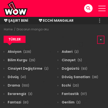
ŞAŞIRT BENI
ECCHI MANGALAR
BITMIŞ MANGALAR
Home
Dracorun manga oku
TÜRLER
Aksiyon
Askeri
(229)
(2)
Bilim Kurgu
Cinayet
(29)
(5)
Cinsiyet Değiştirme
Doğaüstü
(2)
(93)
Dövüş
Dövüş Sanatları
(41)
(38)
Drama
Ecchi
(100)
(20)
Esrarengiz
Fantastik
(3)
(117)
Fantazi
Gerilim
(61)
(3)