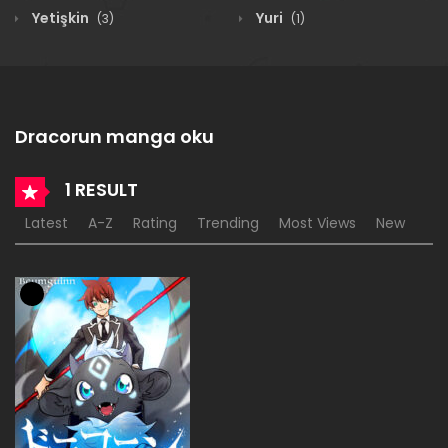
Yetişkin
Yuri
(3)
(1)
Dracorun manga oku
1 RESULT
Latest
A-Z
Rating
Trending
Most Views
New