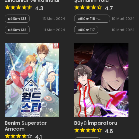
Zindanlar ve Kalıntılar
Şamanın Yolu
4.3
4.7
Bölüm 133
13 Mart 2024
Bölüm 118 -
10 Mart 2024
Sezon Finali
Bölüm 132
11 Mart 2024
Bölüm 117
10 Mart 2024
Benim Superstar
Büyü İmparatoru
Amcam
4.6
4.1