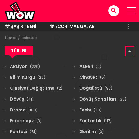
ŞAŞIRT BENI
ECCHI MANGALAR
BITMIŞ MANGALAR
Home
episode
TÜRLER
Aksiyon
Askeri
(229)
(2)
Bilim Kurgu
Cinayet
(29)
(5)
Cinsiyet Değiştirme
Doğaüstü
(2)
(93)
Dövüş
Dövüş Sanatları
(41)
(38)
Drama
Ecchi
(100)
(20)
Esrarengiz
Fantastik
(3)
(117)
Fantazi
Gerilim
(61)
(3)