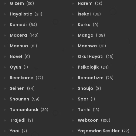
Gizem
Harem
(30)
(23)
Hayalistic
İsekai
(311)
(36)
Komedi
Korku
(84)
(9)
Macera
Manga
(140)
(108)
Manhua
Manhwa
(61)
(61)
Novel
Okul Hayatı
(0)
(26)
Oyun
Psikolojik
(1)
(24)
Reenkarne
Romantizm
(27)
(76)
Seinen
Shoujo
(34)
(8)
Shounen
Spor
(59)
(1)
Tamamlandı
Tarihi
(30)
(13)
Trajedi
Webtoon
(3)
(100)
Yaoi
Yaşamdan Kesitler
(2)
(22)