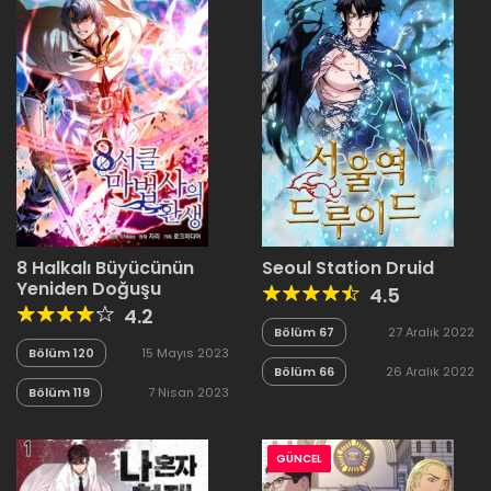
8 Halkalı Büyücünün
Seoul Station Druid
Yeniden Doğuşu
4.5
4.2
Bölüm 67
27 Aralık 2022
Bölüm 120
15 Mayıs 2023
Bölüm 66
26 Aralık 2022
Bölüm 119
7 Nisan 2023
GÜNCEL