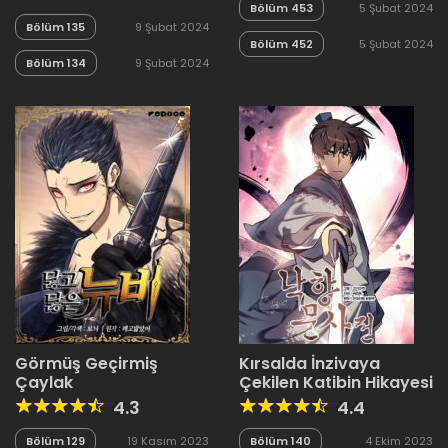
Bölüm 453
5 Şubat 2024
Bölüm 135
9 Şubat 2024
Bölüm 452
5 Şubat 2024
Bölüm 134
9 Şubat 2024
Görmüş Geçirmiş
Kırsalda İnzivaya
Çaylak
Çekilen Katibin Hikayesi
4.3
4.4
Bölüm 129
19 Kasım 2023
Bölüm 140
4 Ekim 2023