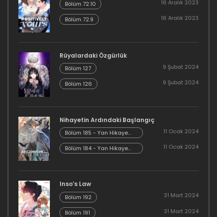
16 Aralık 2023
Bölüm 246
Bölüm 72.10
16 Aralık 2023
Bölüm 72.9
1 Mayıs 2024
Bölüm 245
Rüyalardaki Özgürlük
1 Mayıs 2024
9 Şubat 2024
Bölüm 127
9 Şubat 2024
Bölüm 244
Bölüm 126
1 Mayıs 2024
Nihayetin Ardındaki Başlangıç
Bölüm 243
11 Ocak 2024
Bölüm 185 - Yan Hikaye
1 Mayıs 2024
Kısım 7
11 Ocak 2024
Bölüm 184 - Yan Hikaye
Kısım 6
Bölüm 242
1 Mayıs 2024
Inso’s Law
31 Mart 2024
Bölüm 192
Bölüm 241
31 Mart 2024
Bölüm 191