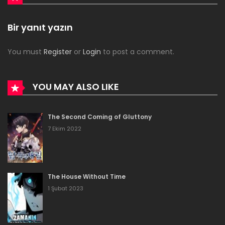
Bölüm 262
Bir yanıt yazın
1 Mayıs 2024
You must
Register
or
Login
to post a comment.
Bölüm 261
1 Mayıs 2024
YOU MAY ALSO LIKE
Bölüm 260
The Second Coming of Gluttony
1 Mayıs 2024
7 Ekim 2022
Bölüm 259
1 Mayıs 2024
The House Without Time
Bölüm 258
1 Şubat 2023
1 Mayıs 2024