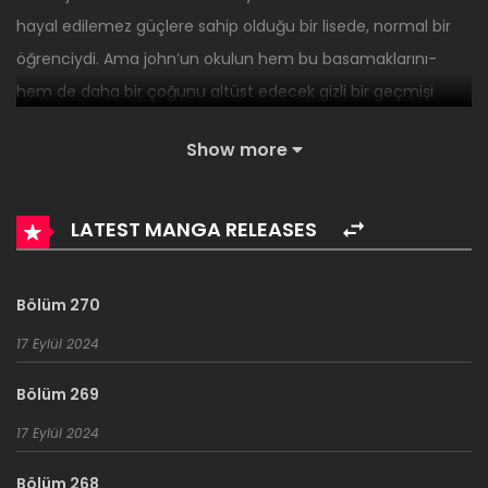
hayal edilemez güçlere sahip olduğu bir lisede, normal bir
öğrenciydi. Ama john’un okulun hem bu basamaklarını-
hem de daha bir çoğunu altüst edecek gizli bir geçmişi
bulunuyordu. John’un niyetini yerine getirmesi- her köşede
Show more
savaşlar, arkadan bıçaklamalar ve ölümcül komplolar
yaşanırken pek de kolay olmayacak.
LATEST MANGA RELEASES
Bölüm 270
17 Eylül 2024
Bölüm 269
17 Eylül 2024
Bölüm 268