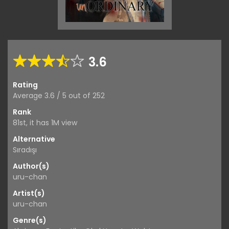
3.6
Rating
Average
3.6
/
5
out of
252
Rank
81st, it has 1M view
Alternative
Sıradışı
Author(s)
uru-chan
Artist(s)
uru-chan
Genre(s)