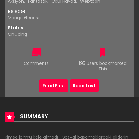
Aksiyon
,
Fantastik
,
Okul Hayatı
,
Webtoon
Release
Manga Gecesi
Status
OnGoing
Comments
195 Users bookmarked
This
Read First
Read Last
SUMMARY
Kimse john’u kâle almadı─ Sosyal basamaklardaki elitlerin