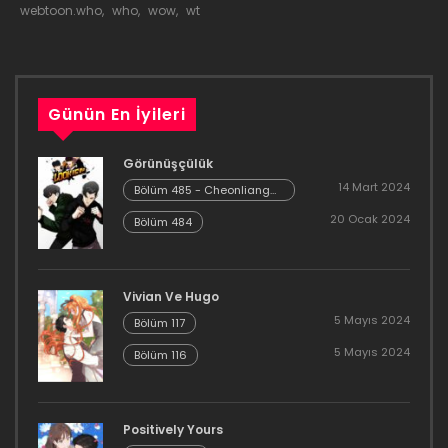
webtoon.who
,
who
,
wow
,
wt
Bölüm 251
1 Mayıs 2024
Günün En İyileri
Bölüm 250
Görünüşçülük
1 Mayıs 2024
14 Mart 2024
Bölüm 485 - Cheonliang
[04]
Bölüm 249
20 Ocak 2024
Bölüm 484
1 Mayıs 2024
Bölüm 248
Vivian Ve Hugo
5 Mayıs 2024
Bölüm 117
1 Mayıs 2024
5 Mayıs 2024
Bölüm 116
Bölüm 247
1 Mayıs 2024
Positively Yours