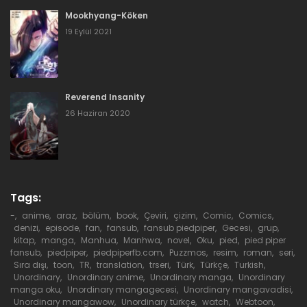
Bölüm 257
Mookhyang-Köken
1 Mayıs 2024
19 Eylül 2021
Bölüm 256
1 Mayıs 2024
Reverend Insanity
Bölüm 255
26 Haziran 2020
1 Mayıs 2024
Bölüm 254
1 Mayıs 2024
Tags:
-
,
anime
,
araz
,
bölüm
,
book
,
Çeviri
,
çizim
,
Comic
,
Comics
,
Bölüm 253
denizi
,
episode
,
fan
,
fansub
,
fansub piedpiper
,
Gecesi
,
grup
,
kitap
,
manga
,
Manhua
,
Manhwa
,
novel
,
Oku
,
pied
,
pied piper
1 Mayıs 2024
fansub
,
piedpiper
,
piedpiperfb.com
,
Puzzmos
,
resim
,
roman
,
seri
,
Sıra dışı
,
toon
,
TR
,
translation
,
trseri
,
Türk
,
Türkçe
,
Turkish
,
Unordinary
,
Unordinary anime
,
Unordinary manga
,
Unordinary
Bölüm 252
manga oku
,
Unordinary mangagecesi
,
Unordinary mangavadisi
,
Unordinary mangawow
,
Unordinary türkçe
,
watch
,
Webtoon
,
1 Mayıs 2024