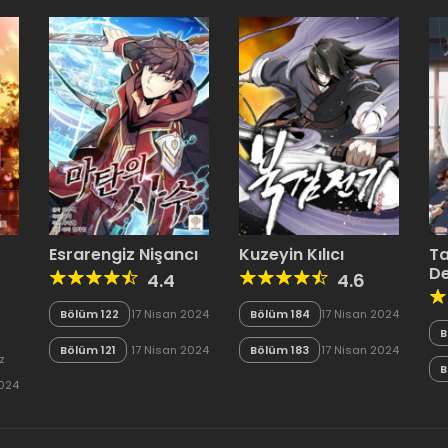
Esrarengiz Nişancı
Kuzeyin Kılıcı
Ta
D
4.4
4.6
Bölüm 122
17 Nisan 2024
Bölüm 184
17 Nisan 2024
B
Bölüm 121
17 Nisan 2024
Bölüm 183
17 Nisan 2024
z
B
2024