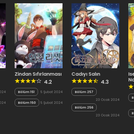
Zindan Sıfırlanması
Cadıyı Salın
Is
N
4.2
4.3
2024
Bölüm 151
5 Şubat 2024
Bölüm 257
B
23 Ocak 2024
2024
Bölüm 150
5 Şubat 2024
Bölüm 256
B
23 Ocak 2024