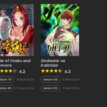
le of Otaku and
Zindanlar ve
emons
Kalıntılar
4.2
4.3
ölüm 70
18 Mart 2024
Bölüm 133
13 Mart 2024
ölüm 69
27 Ocak 2024
Bölüm 132
11 Mart 2024