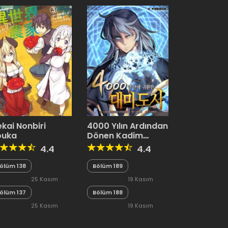
ekai Nonbiri
4000 Yılın Ardından
ouka
Dönen Kadim
Büyücü
4.4
4.4
ölüm 138
Bölüm 189
25 Kasım
19 Kasım
ölüm 137
2023
Bölüm 188
2023
25 Kasım
19 Kasım
2023
2023