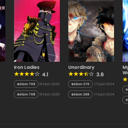
Iron Ladies
Unordinary
M
W
4.1
3.6
Bölüm 709
18 Ekim 2025
Bölüm 270
17 Eylül 2024
B
Bölüm 708
18 Ekim 2025
Bölüm 269
17 Eylül 2024
n
B
n