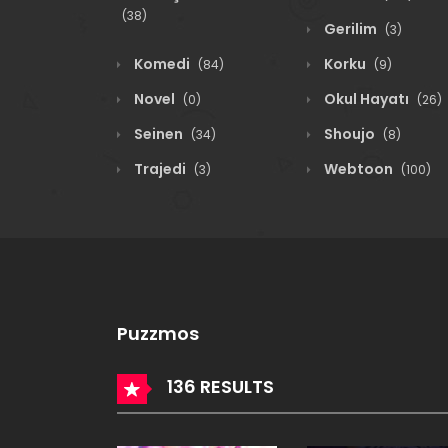
(38)
Gerilim
(3)
Komedi
Korku
(84)
(9)
Novel
Okul Hayatı
(0)
(26)
Seinen
Shoujo
(34)
(8)
Trajedi
Webtoon
(3)
(100)
Puzzmos
136 RESULTS