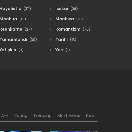
Hayalistic
İsekai
(311)
(36)
Manhua
Manhwa
(61)
(61)
Reenkarne
Romantizm
(27)
(76)
Tamamlandı
Tarihi
(30)
(13)
Yetişkin
Yuri
(3)
(1)
A-Z
Rating
Trending
Most Views
New