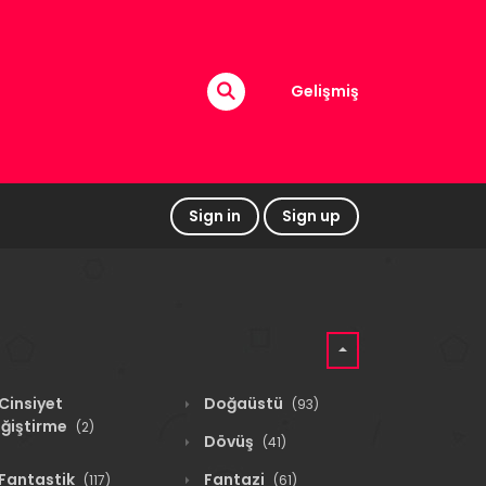
Gelişmiş
Sign in
Sign up
Cinsiyet
Doğaüstü
(93)
ğiştirme
(2)
Dövüş
(41)
Fantastik
Fantazi
(117)
(61)