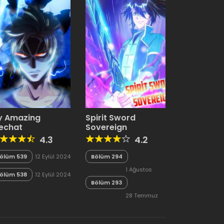
y Amazing
Spirit Sword
echat
Sovereign
4.3
4.2
ölüm 539
12 Eylül 2024
Bölüm 294
1 Ağustos
ölüm 538
12 Eylül 2024
Bölüm 293
2024
28 Temmuz
2024