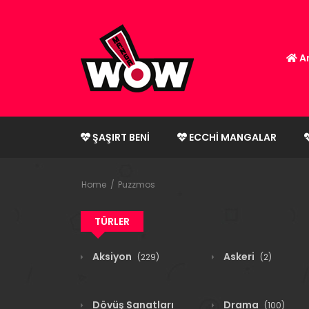
An
ŞAŞIRT BENI
ECCHI MANGALAR
Home
Puzzmos
TÜRLER
Aksiyon
Askeri
(229)
(2)
Dövüş Sanatları
Drama
(100)