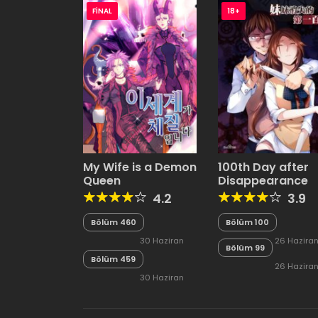
FINAL
18+
My Wife is a Demon
100th Day after
Queen
Disappearance
4.2
3.9
Bölüm 460
Bölüm 100
30 Haziran
26 Hazira
Bölüm 99
Bölüm 459
2026
2026
26 Hazira
30 Haziran
2026
2026