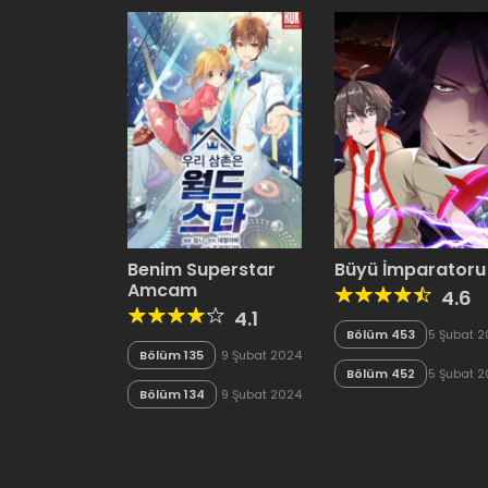
Benim Superstar
Büyü İmparatoru
Amcam
4.6
4.1
Bölüm 453
5 Şubat 
Bölüm 135
9 Şubat 2024
Bölüm 452
5 Şubat 
Bölüm 134
9 Şubat 2024