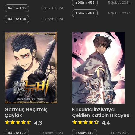
Bölüm 453
5 Şubat 2024
Bölüm 135
9 Şubat 2024
Bölüm 452
5 Şubat 2024
Bölüm 134
9 Şubat 2024
Görmüş Geçirmiş
Kırsalda İnzivaya
Çaylak
Çekilen Katibin Hikayesi
4.3
4.4
Bölüm 129
19 Kasım 2023
Bölüm 140
4 Ekim 2023