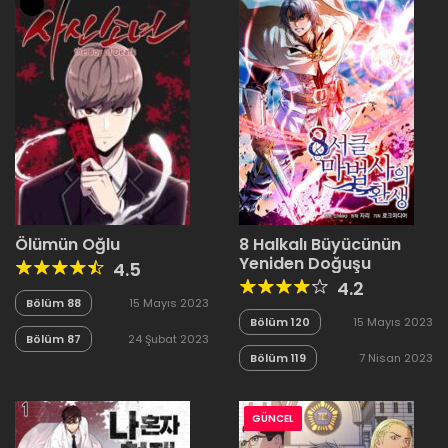
Ölümün Oğlu
8 Halkalı Büyücünün
Yeniden Doğuşu
4.5
4.2
Bölüm 88
15 Mayıs 2023
Bölüm 120
15 Mayıs 2023
Bölüm 87
24 Şubat 2023
Bölüm 119
7 Nisan 2023
GÜNCEL