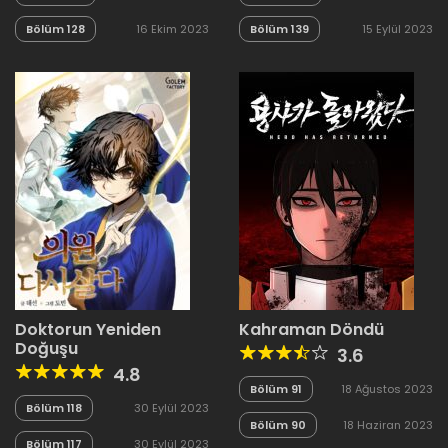
Bölüm 128
16 Ekim 2023
Bölüm 139
15 Eylül 2023
Doktorun Yeniden
Kahraman Döndü
Doğuşu
3.6
4.8
Bölüm 91
18 Ağustos 2023
Bölüm 118
30 Eylül 2023
Bölüm 90
18 Haziran 2023
Bölüm 117
30 Eylül 2023