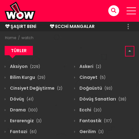
ŞAŞIRT BENI
ECCHI MANGALAR
BITMIŞ MANGALAR
Home
watch
TÜRLER
Aksiyon
Askeri
(229)
(2)
Bilim Kurgu
Cinayet
(29)
(5)
Cinsiyet Değiştirme
Doğaüstü
(2)
(93)
Dövüş
Dövüş Sanatları
(41)
(38)
Drama
Ecchi
(100)
(20)
Esrarengiz
Fantastik
(3)
(117)
Fantazi
Gerilim
(61)
(3)