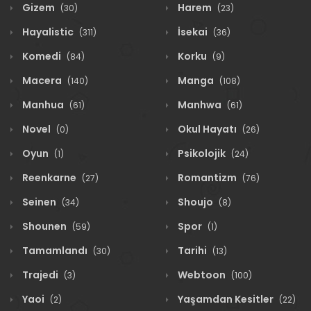
Gizem
Harem
(30)
(23)
Hayalistic
İsekai
(311)
(36)
Komedi
Korku
(84)
(9)
Macera
Manga
(140)
(108)
Manhua
Manhwa
(61)
(61)
Novel
Okul Hayatı
(0)
(26)
Oyun
Psikolojik
(1)
(24)
Reenkarne
Romantizm
(27)
(76)
Seinen
Shoujo
(34)
(8)
Shounen
Spor
(59)
(1)
Tamamlandı
Tarihi
(30)
(13)
Trajedi
Webtoon
(3)
(100)
Yaoi
Yaşamdan Kesitler
(2)
(22)