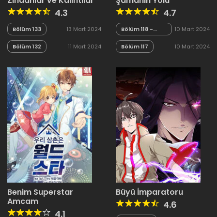
Zindanlar ve Kalıntılar
Şamanın Yolu
4.3
4.7
Bölüm 133
13 Mart 2024
Bölüm 118 -
10 Mart 2024
Sezon Finali
Bölüm 132
11 Mart 2024
Bölüm 117
10 Mart 2024
Benim Superstar
Büyü İmparatoru
Amcam
4.6
4.1