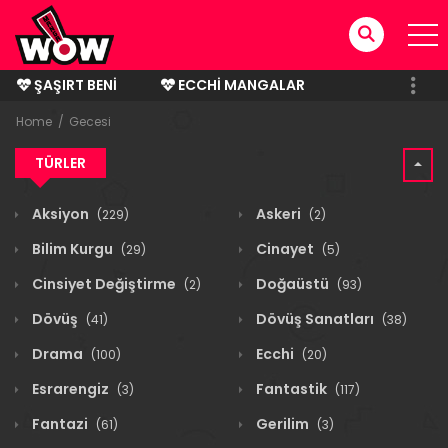
ŞAŞIRT BENI
ECCHI MANGALAR
BITMIŞ MANGALAR
Home
Gecesi
TÜRLER
Aksiyon
Askeri
(229)
(2)
Bilim Kurgu
Cinayet
(29)
(5)
Cinsiyet Değiştirme
Doğaüstü
(2)
(93)
Dövüş
Dövüş Sanatları
(41)
(38)
Drama
Ecchi
(100)
(20)
Esrarengiz
Fantastik
(3)
(117)
Fantazi
Gerilim
(61)
(3)