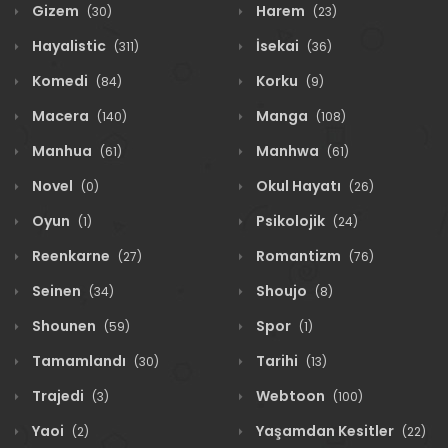
Gizem
Harem
(30)
(23)
Hayalistic
İsekai
(311)
(36)
Komedi
Korku
(84)
(9)
Macera
Manga
(140)
(108)
Manhua
Manhwa
(61)
(61)
Novel
Okul Hayatı
(0)
(26)
Oyun
Psikolojik
(1)
(24)
Reenkarne
Romantizm
(27)
(76)
Seinen
Shoujo
(34)
(8)
Shounen
Spor
(59)
(1)
Tamamlandı
Tarihi
(30)
(13)
Trajedi
Webtoon
(3)
(100)
Yaoi
Yaşamdan Kesitler
(2)
(22)