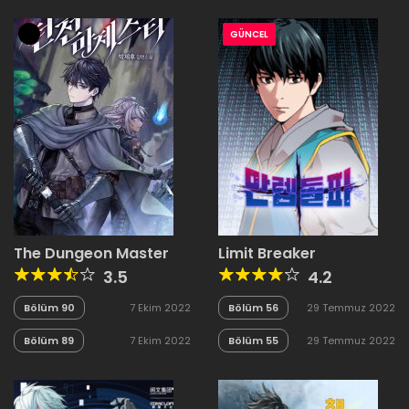
GÜNCEL
The Dungeon Master
Limit Breaker
3.5
4.2
Bölüm 90
7 Ekim 2022
Bölüm 56
29 Temmuz 2022
Bölüm 89
7 Ekim 2022
Bölüm 55
29 Temmuz 2022