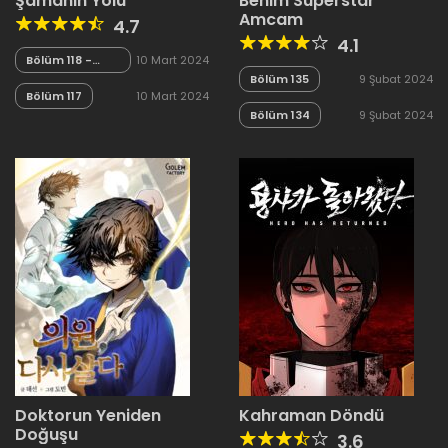
Şamanın Yolu
Benim Superstar
Amcam
4.7
4.1
Bölüm 118 -
10 Mart 2024
Sezon Finali
Bölüm 135
9 Şubat 2024
Bölüm 117
10 Mart 2024
Bölüm 134
9 Şubat 2024
Doktorun Yeniden
Kahraman Döndü
Doğuşu
3.6