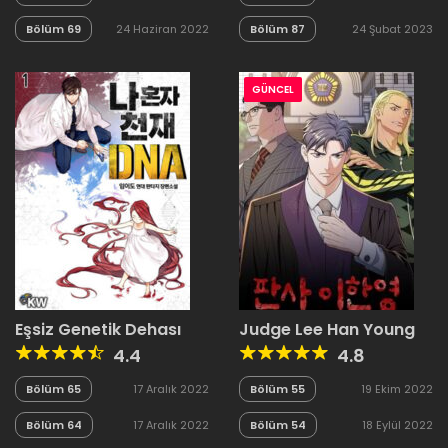
Bölüm 69
24 Haziran 2022
Bölüm 87
24 Şubat 2023
GÜNCEL
Eşsiz Genetik Dehası
Judge Lee Han Young
4.4
4.8
Bölüm 65
17 Aralık 2022
Bölüm 55
19 Ekim 2022
Bölüm 64
17 Aralık 2022
Bölüm 54
18 Eylül 2022