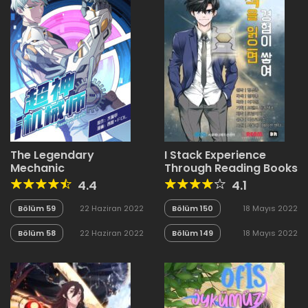
The Legendary
I Stack Experience
Mechanic
Through Reading Books
4.4
4.1
Bölüm 59
22 Haziran 2022
Bölüm 150
18 Mayıs 2022
Bölüm 58
22 Haziran 2022
Bölüm 149
18 Mayıs 2022