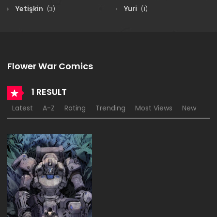
Yetişkin
Yuri
(3)
(1)
Flower War Comics
1 RESULT
Latest
A-Z
Rating
Trending
Most Views
New