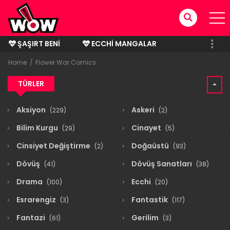
ŞAŞIRT BENI
ECCHI MANGALAR
BITMIŞ MANGALAR
Home
Flower War Comics
TÜRLER
Aksiyon
Askeri
(229)
(2)
Bilim Kurgu
Cinayet
(29)
(5)
Cinsiyet Değiştirme
Doğaüstü
(2)
(93)
Dövüş
Dövüş Sanatları
(41)
(38)
Drama
Ecchi
(100)
(20)
Esrarengiz
Fantastik
(3)
(117)
Fantazi
Gerilim
(61)
(3)