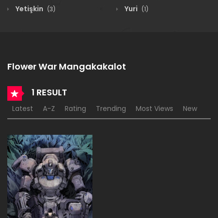
Yetişkin
Yuri
(3)
(1)
Flower War Mangakakalot
1 RESULT
Latest
A-Z
Rating
Trending
Most Views
New