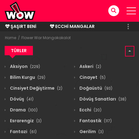
ŞAŞIRT BENI
ECCHI MANGALAR
BITMIŞ MANGALAR
Home
Flower War Mangakakalot
TÜRLER
Aksiyon
Askeri
(229)
(2)
Bilim Kurgu
Cinayet
(29)
(5)
Cinsiyet Değiştirme
Doğaüstü
(2)
(93)
Dövüş
Dövüş Sanatları
(41)
(38)
Drama
Ecchi
(100)
(20)
Esrarengiz
Fantastik
(3)
(117)
Fantazi
Gerilim
(61)
(3)