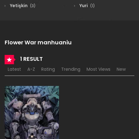
Yetişkin
Yuri
(3)
(1)
Flower War manhuaniu
1 RESULT
Latest
A-Z
Rating
Trending
Most Views
New