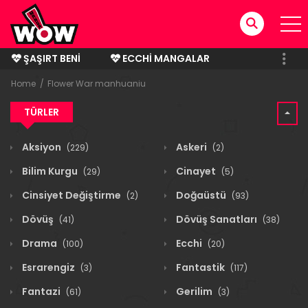
ŞAŞIRT BENI
ECCHI MANGALAR
BITMIŞ MANGALAR
Home
Flower War manhuaniu
TÜRLER
Aksiyon
Askeri
(229)
(2)
Bilim Kurgu
Cinayet
(29)
(5)
Cinsiyet Değiştirme
Doğaüstü
(2)
(93)
Dövüş
Dövüş Sanatları
(41)
(38)
Drama
Ecchi
(100)
(20)
Esrarengiz
Fantastik
(3)
(117)
Fantazi
Gerilim
(61)
(3)