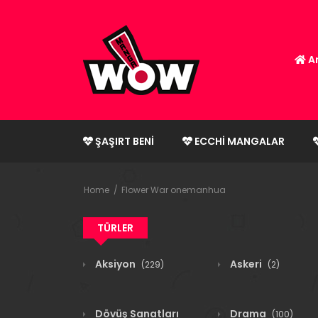
An
ŞAŞIRT BENI
ECCHI MANGALAR
Home
Flower War onemanhua
TÜRLER
Aksiyon
Askeri
(229)
(2)
Dövüş Sanatları
Drama
(100)