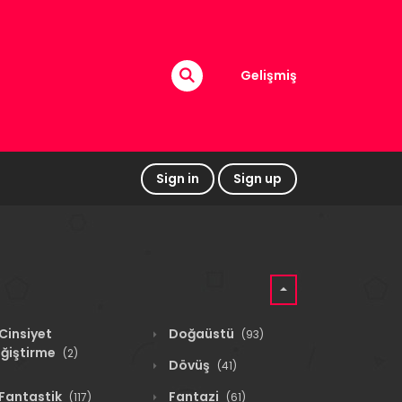
Gelişmiş
Sign in
Sign up
Cinsiyet
Doğaüstü
(93)
ğiştirme
(2)
Dövüş
(41)
Fantastik
Fantazi
(117)
(61)