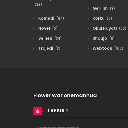
(38)
Gerilim
(3)
Komedi
Korku
(84)
(9)
Novel
Okul Hayatı
(0)
(26)
Seinen
Shoujo
(34)
(8)
Trajedi
Webtoon
(3)
(100)
Flower War onemanhua
1 RESULT