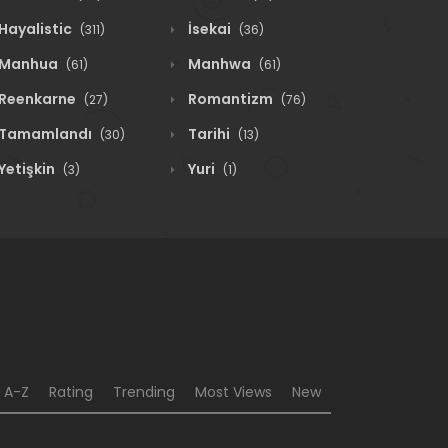
Hayalistic
İsekai
(311)
(36)
Manhua
Manhwa
(61)
(61)
Reenkarne
Romantizm
(27)
(76)
Tamamlandı
Tarihi
(30)
(13)
Yetişkin
Yuri
(3)
(1)
A-Z
Rating
Trending
Most Views
New