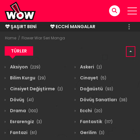
ŞAŞIRT BENI
ECCHI MANGALAR
BITMIŞ MANGALAR
Home
Flower War Seri Manga
TÜRLER
Aksiyon
Askeri
(229)
(2)
Bilim Kurgu
Cinayet
(29)
(5)
Cinsiyet Değiştirme
Doğaüstü
(2)
(93)
Dövüş
Dövüş Sanatları
(41)
(38)
Drama
Ecchi
(100)
(20)
Esrarengiz
Fantastik
(3)
(117)
Fantazi
Gerilim
(61)
(3)