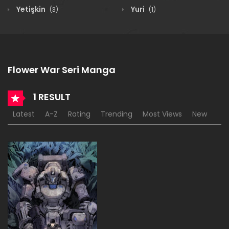
Yetişkin
Yuri
(3)
(1)
Flower War Seri Manga
1 RESULT
Latest
A-Z
Rating
Trending
Most Views
New